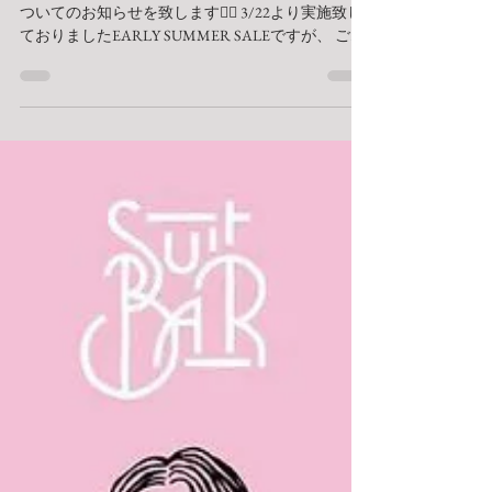
読了時間: 1分
SALE期間延長と2021年のGWの
営業についてのお知らせ
こんにちは！ 本日はSALE期間延長とGWの営業に
ついてのお知らせを致します🙇‍♂️ 3/22より実施致し
ておりましたEARLY SUMMER SALEですが、 ご好
評につきまして5/4まで延長させていただきま
す！！🌟 内容は同じく、...