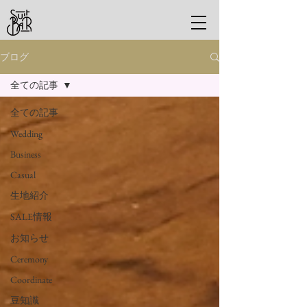
ブログ
全ての記事
全ての記事
Wedding
Business
Casual
生地紹介
SALE情報
お知らせ
Ceremony
Coordinate
豆知識