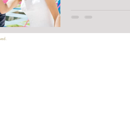
ved.
Please Follow u