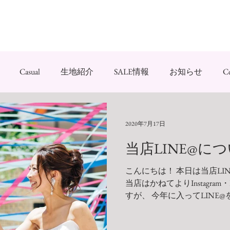
Casual
生地紹介
SALE情報
お知らせ
C
Uniform
2020年7月17日
当店LINE@に
こんにちは！ 本日は当店LI
当店はかねてよりInstagram
すが、 今年に入ってLINE@を
は当店でご利用いただける
を配信しております。...