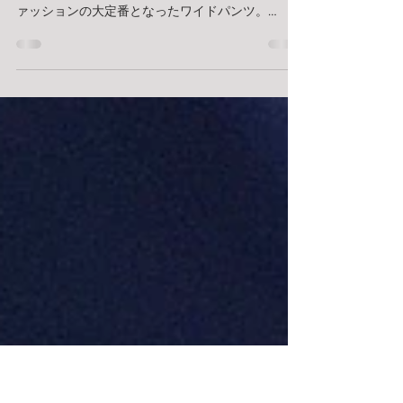
SUITBAR特製カジュアルウェア
のご紹介②
こんにちは！ 本日もSUITBAR特製のカジュアルウ
ェアのご紹介です😀🌻 最近では最早レディースフ
ァッションの大定番となったワイドパンツ。
SUITBARでは実はこんなのもオーダーできちゃう
んです✨ 秋冬新作生地が入荷したばかりのいまな
ら、生地の選択肢も豊富です✨ご興味...