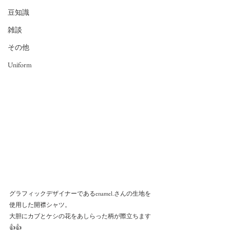
豆知識
雑談
その他
Uniform
グラフィックデザイナーであるenamel.さんの生地を
使用した開襟シャツ。
大胆にカブとケシの花をあしらった柄が際立ちます
👍👍