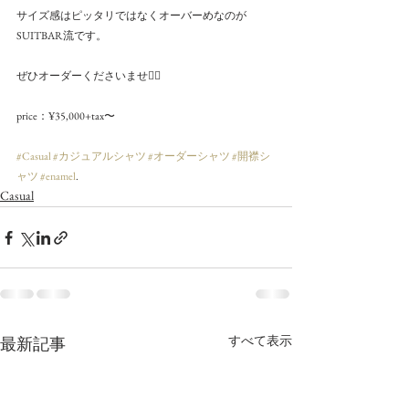
サイズ感はピッタリではなくオーバーめなのが
SUITBAR流です。
ぜひオーダーくださいませ🙇‍♀️
price：¥35,000+tax〜
#Casual
#カジュアルシャツ
#オーダーシャツ
#開襟シ
ャツ
#enamel
.
Casual
すべて表示
最新記事