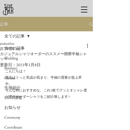
記事
全ての記事
jmdsuitbar
全ての記事
読了時間: 1分
カジュアルシャツオーダーのススメ〜開襟半袖シャ
Wedding
ツ〜
更新日：
2021年1月8日
Business
こんにちは！
Casual
最近はぐっと気温が高まり、半袖の需要が急上昇
中。
生地紹介
そんな時におすすめな、これ1枚でグッとオシャレ度
が増すオーダーシャツをご紹介致します✨
SALE情報
お知らせ
Ceremony
Coordinate