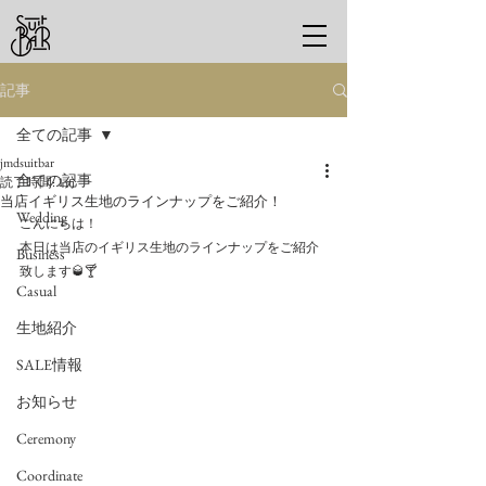
記事
全ての記事
jmdsuitbar
全ての記事
読了時間: 1分
当店イギリス生地のラインナップをご紹介！
Wedding
こんにちは！
本日は当店のイギリス生地のラインナップをご紹介
Business
致します🥃🍸
Casual
生地紹介
SALE情報
お知らせ
Ceremony
Coordinate