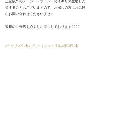
上記以外のメーカー・ブランドのイギリス生地も入
荷することもございますので、お探しの方はお気軽
にお問い合わせくださいませ✨
皆様のご来店を心よりお待ちしております🙇‍♂️🙇‍♂️
#イギリス生地
#ブリティッシュ生地
#英国生地
#Wedding
#Business
Wedding
Business
Casual
すべて表示
最新記事