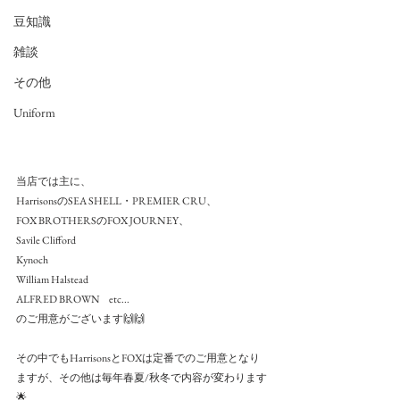
豆知識
雑談
その他
Uniform
当店では主に、
HarrisonsのSEA SHELL・PREMIER CRU、
FOX BROTHERSのFOX JOURNEY、
Savile Clifford
Kynoch
William Halstead
ALFRED BROWN     etc...
のご用意がございます🙌🙌
その中でもHarrisonsとFOXは定番でのご用意となり
ますが、その他は毎年春夏/秋冬で内容が変わります
🌟