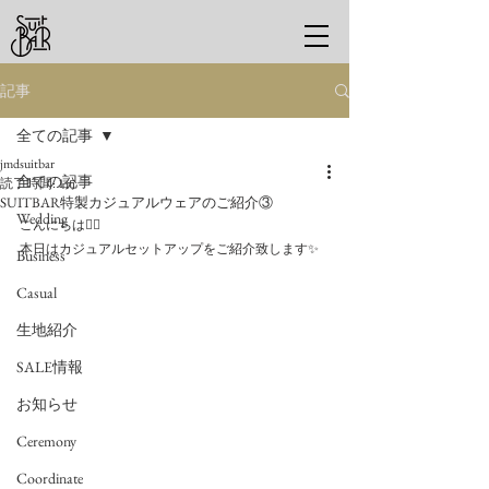
記事
全ての記事
jmdsuitbar
全ての記事
読了時間: 1分
SUITBAR特製カジュアルウェアのご紹介③
Wedding
こんにちは🙋‍♂️
本日はカジュアルセットアップをご紹介致します✨
Business
Casual
生地紹介
SALE情報
お知らせ
Ceremony
Coordinate