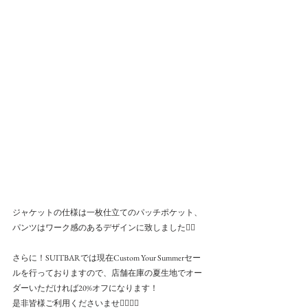
ジャケットの仕様は一枚仕立てのパッチポケット、
パンツはワーク感のあるデザインに致しました🙆‍♂️
さらに！SUITBARでは現在Custom Your Summerセー
ルを行っておりますので、店舗在庫の夏生地でオー
ダーいただければ20%オフになります！
是非皆様ご利用くださいませ🙇‍♀️🙇‍♀️