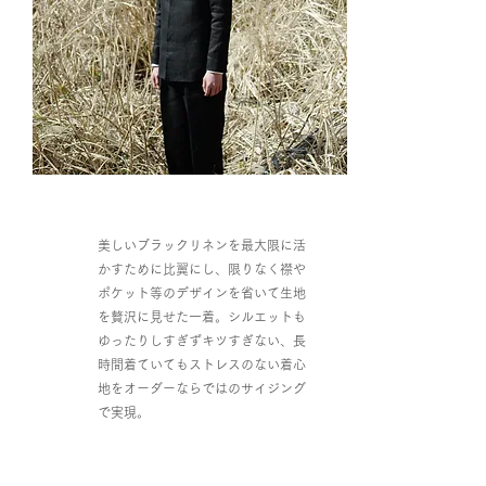
美しいブラックリネンを最大限に活
かすために比翼にし、限りなく襟や
ポケット等のデザインを省いて生地
を贅沢に見せた一着。シルエットも
ゆったりしすぎずキツすぎない、長
時間着ていてもストレスのない着心
地をオーダーならではのサイジング
で実現。