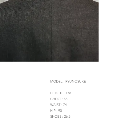
MODEL : RYUNOSUKE
HEIGHT : 178
CHEST : 88
WAIST : 74
HIP : 90
SHOES : 26.5