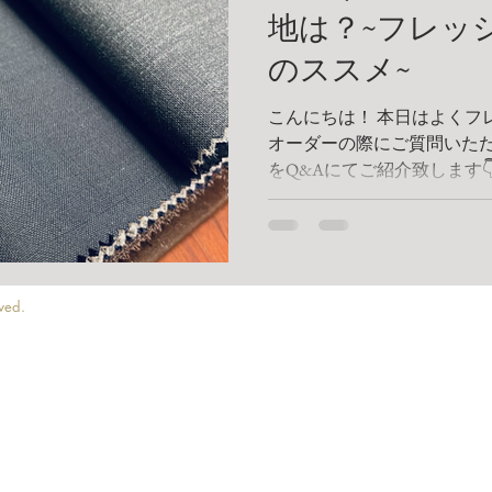
地は？~フレッ
のススメ~
こんにちは！ 本日はよくフ
オーダーの際にご質問いただ
をQ&Aにてご紹介致します👇
のがいいの？ A. ウール生
感が強くないものが安心です。 Q
ved.
Please Follow u