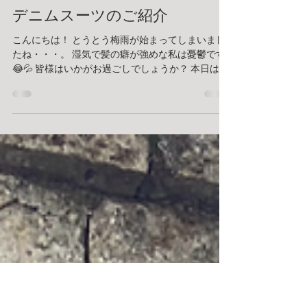
読了時間: 2分
デニムスーツのご紹介
こんにちは！ とうとう梅雨が始まってしまいまし
たね・・・。 湿気で髪の癖が強めな私は憂鬱です
😂💦 皆様はいかがお過ごしでしょうか？ 本日は当
店で安定の人気を誇るデニムスーツをご紹介致し
ます✨ SUITBARといえば、有名なこちらの画
像。...